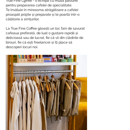
True Fine Co̲ffee - o echipă cu multă pasiune
pentru prepararea cafelei de specialitate.
Te învăluie în mireasma atrăgătoare a cafelei
proaspăt prăjite și preparate și te poartă într-o
călătorie a simțurilor.
La True Fine Coffee găsești un loc fain de savurat
cafeaua preferată, de luat o gustare rapidă și
delicioasă sau de lucrat, fie că vii din clădirile de
birouri, fie că ești freelancer și îți place să
descoperi locuri noi.