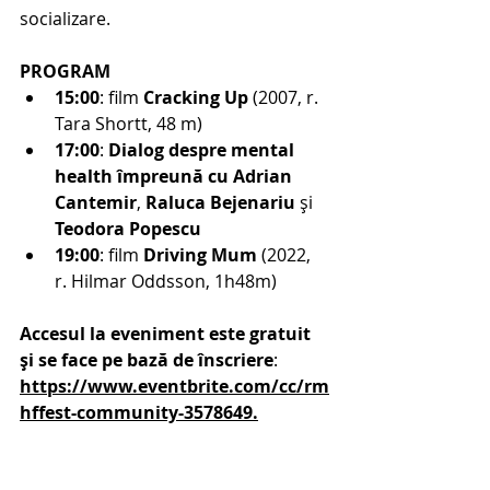
socializare.
PROGRAM
15:00
: film 
Cracking Up
 (2007, r. 
Tara Shortt, 48 m)
17:00
: 
Dialog despre mental 
health împreună cu Adrian 
Cantemir
, 
Raluca Bejenariu
 și 
Teodora Popescu 
19:00
: film 
Driving Mum
 (2022, 
r. Hilmar Oddsson, 1h48m)
Accesul la eveniment este gratuit 
și se face pe bază de înscriere
: 
https://www.eventbrite.com/cc/rm
hffest-community-3578649
.