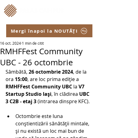
Mergi înapoi la NOUTĂȚI
16 oct. 2024
1 min de citit
RMHFFest Community
UBC - 26 octombrie
Sâmbătă, 
26 octombrie 2024
, de la 
ora 
15:00
, are loc prima ediție a 
RMHFFest Community UBC
 la 
V7 
Startup Studio Iași
, în clădirea
 UBC 
3 C2B - etaj 3 
(intrarea dinspre KFC).
Octombrie este luna 
conștientizării sănătății mintale, 
și nu există un loc mai bun de 