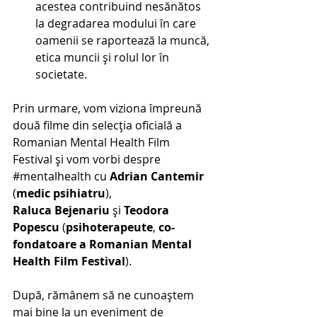
acestea contribuind nesănătos 
la degradarea modului în care 
oamenii se raportează la muncă, 
etica muncii și rolul lor în 
societate.
Prin urmare, vom viziona împreună 
două filme din selecția oficială a 
Romanian Mental Health Film 
Festival și vom vorbi despre 
#mentalhealth
 cu 
Adrian Cantemir 
(
medic psihiatru
), 
Raluca Bejenariu
 și 
Teodora 
Popescu
 (
psihoterapeute
, 
co-
fondatoare a Romanian Mental 
Health Film Festival
). 
După, rămânem să ne cunoaștem 
mai bine la un eveniment de 