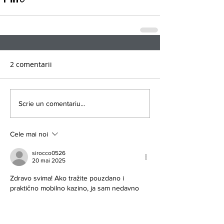
2 comentarii
Scrie un comentariu...
Cele mai noi
sirocco0526
20 mai 2025
Zdravo svima! Ako tražite pouzdano i 
praktično mobilno kazino, ja sam nedavno 
otkrio 
https://vavada-srb.com/bonus/
 i 
moram reći da mi se sviđa kako funkcioniše. 
Sajt Vavada Srb nudi korisnicima 