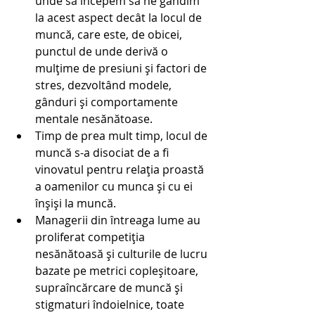
unde să începem să ne gândim 
la acest aspect decât la locul de 
muncă, care este, de obicei, 
punctul de unde derivă o 
mulțime de presiuni și factori de 
stres, dezvoltând modele, 
gânduri și comportamente 
mentale nesănătoase.
Timp de prea mult timp, locul de 
muncă s-a disociat de a fi 
vinovatul pentru relația proastă 
a oamenilor cu munca și cu ei 
înșiși la muncă.
Managerii din întreaga lume au 
proliferat competiția 
nesănătoasă și culturile de lucru 
bazate pe metrici copleșitoare, 
supraîncărcare de muncă și 
stigmaturi îndoielnice, toate 