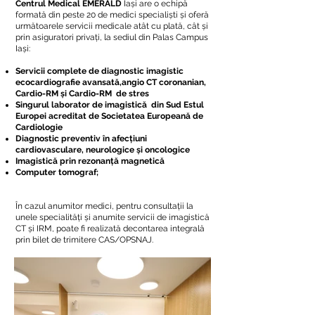
Centrul Medical EMERALD
Iași are o echipă
formată din peste 20 de medici specialiști și oferă
următoarele servicii medicale atât cu plată, cât și
prin asiguratori privați, la sediul din Palas Campus
Iași:
Servicii complete de diagnostic imagistic
ecocardiografie avansată,angio CT coronanian,
Cardio-RM și Cardio-RM de stres
Singurul laborator de imagistică din Sud Estul
Europei acreditat de Societatea Europeană de
Cardiologie
Diagnostic preventiv în afecțiuni
cardiovasculare, neurologice și oncologice
Imagistică prin rezonanță magnetică
Computer tomograf;
În cazul anumitor medici, pentru consultații la
unele specialități și anumite servicii de imagistică
CT și IRM, poate fi realizată decontarea integrală
prin bilet de trimitere CAS/OPSNAJ.