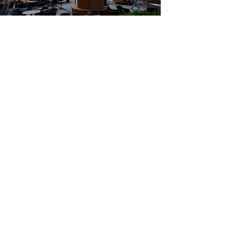
Locație
​PALAS Campus se află situat în cel mai
vibrant punct de atracţie al orașului,
în imediata proximitate a ansamblului
mixt Palas Iași, ceea ce îi oferă
avantajul de a avea la doi pași
numeroase magazine, restaurante,
cafenele și multiple posibilităţi de
recreere.