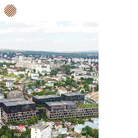
5.000
35
60.000
de angajați și
de noi
mp
13
companii
locații