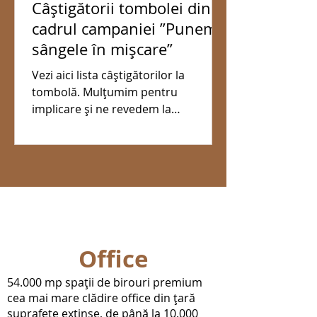
Câștigătorii tombolei din
cadrul campaniei ”Punem
sângele în mișcare”
Vezi aici lista câștigătorilor la
tombolă. Mulțumim pentru
implicare și ne revedem la
următoarele campanii de donare de
sânge.
Office
54.000 mp spații de birouri premium
cea mai mare clădire office din țară
suprafețe extinse, de până la 10.000