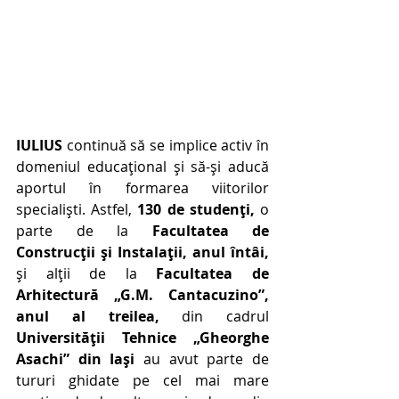
IULIUS
 continuă să se implice activ în 
domeniul educațional și să-și aducă 
aportul în formarea viitorilor 
specialiști. Astfel,
 130 de studenți, 
o 
parte de la 
Facultatea de 
Construcții și Instalații, anul întâi,
și alții de la 
Facultatea de 
Arhitectură „G.M. Cantacuzino”, 
anul al treilea, 
din cadrul
Universității Tehnice „Gheorghe 
Asachi” din Iași 
au avut parte de 
tururi ghidate pe cel mai mare 