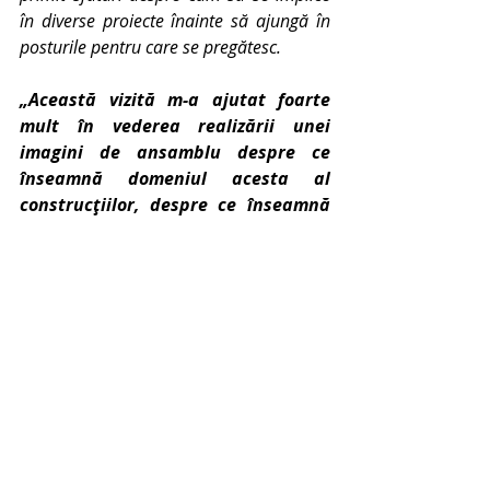
în diverse proiecte înainte să ajungă în 
posturile pentru care se pregătesc. 
„Această vizită m-a ajutat foarte 
mult în vederea realizării unei 
imagini de ansamblu despre ce 
înseamnă domeniul acesta al 
construcțiilor, despre ce înseamnă 
să fii inginer, și mai ales ce 
înseamnă să fii responsabil de 
sănătatea tuturor colegilor și să 
gestionezi un șantier cu peste 400 
de constructori. Îi felicit pe toți cei 
care sunt implicați în construirea 
Palas Campus”, 
a spus 
Andrei Rusu
, 
student la Facultatea de 
Construcții și Instalații din Iași.