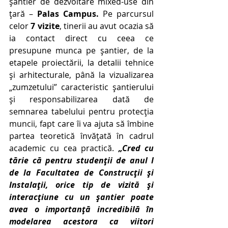
șantier de dezvoltare mixed-use din 
țară – 
Palas Campus. 
Pe parcursul 
celor 
7 vizite
, tinerii au avut ocazia să
ia contact direct cu ceea ce 
presupune munca pe șantier, de la 
etapele proiectării, la detalii tehnice 
și arhitecturale, până la vizualizarea 
„zumzetului” caracteristic șantierului 
și responsabilizarea dată de 
semnarea tabelului pentru protecția 
muncii, fapt care îi va ajuta să îmbine 
partea teoretică învățată în cadrul 
academic cu cea practică. 
„Cred cu 
tărie că pentru studenții de anul I 
de la Facultatea de Construcții și 
Instalații, orice tip de vizită și 
interacțiune cu un șantier poate 
avea o importanță incredibilă în 
modelarea acestora ca viitori 