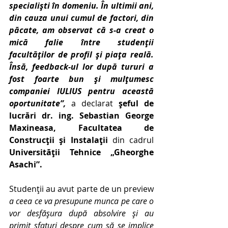
specialiști în domeniu. În ultimii ani, 
din cauza unui cumul de factori, din 
păcate, am observat că s-a creat o 
mică falie între studenții 
facultăților de profil și piața reală. 
Însă, feedback-ul lor după tururi a 
fost foarte bun și mulțumesc 
companiei IULIUS pentru această 
oportunitate”, 
a declarat 
șeful de 
lucrări dr. ing. Sebastian George 
Maxineasa, Facultatea de 
Construcții și Instalații 
din cadrul
Universității Tehnice „Gheorghe 
Asachi”.
Studenții au avut parte de un preview 
a ceea ce va presupune munca pe care o 
vor desfășura după absolvire și au 
primit sfaturi despre cum să se implice 