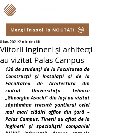
Mergi înapoi la NOUTĂȚI
8 iun. 2021
2 min de citit
Viitorii ingineri și arhitecți
au vizitat Palas Campus
130 de studenți de la Facultatea de 
Construcții și Instalații și de la 
Facultatea de Arhitectură din 
cadrul Universității Tehnice 
„Gheorghe Asachi” din Iași au vizitat 
săptămâna trecută șantierul celei 
mai mari clădiri office din țară – 
Palas Campus. Tinerii au aflat de la 
inginerii și specialiștii companiei 