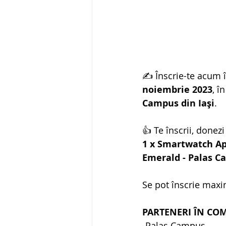
✍️ Înscrie-te acum î
noiembrie 2023
, î
Campus din Iași
.
👍 Te înscrii, donez
1 x Smartwatch Ap
Emerald - Palas 
Se pot înscrie maxi
PARTENERI ÎN CO
-Palas Campus