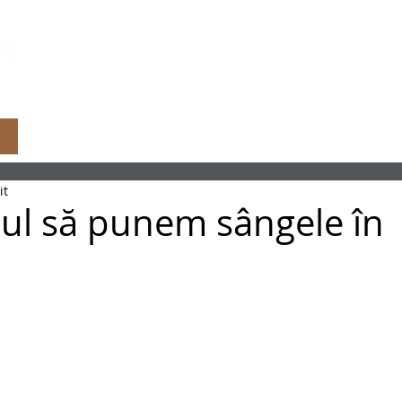
Harta Magazine
Concept
Office
it
pul să punem sângele în