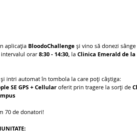
n aplicația 
BloodoChallenge
 și vino să donezi sânge
n intervalul orar 
8:30 - 14:30, 
la 
Clinica Emerald de la 
i și intri automat în tombola la care poți câștiga:
ple SE GPS + Cellular
 oferit prin tragere la sorți de 
C
Campus
m 70 de donatori!
MUNITATE: