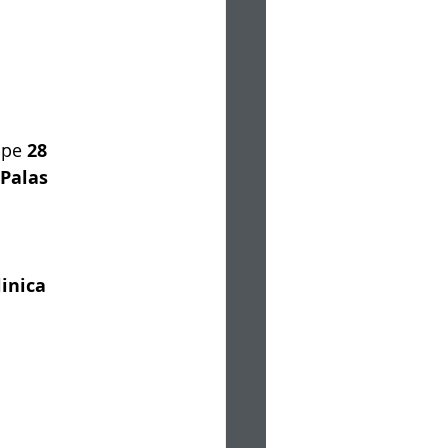
 pe 
28 
Palas 
linica 